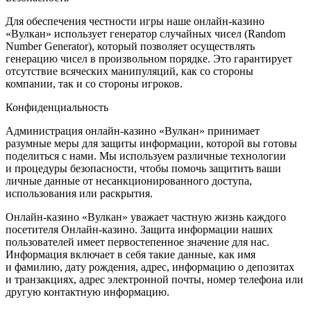
Для обеспечения честности игры наше онлайн-казино
«Вулкан» использует генератор случайных чисел (Random
Number Generator), который позволяет осуществлять
генерацию чисел в произвольном порядке. Это гарантирует
отсутствие всяческих манипуляций, как со стороны
компании, так и со стороны игроков.
Конфиденциальность
Администрация онлайн-казино «Вулкан» принимает
разумные меры для защиты информации, которой вы готовы
поделиться с нами. Мы используем различные технологии
и процедуры безопасности, чтобы помочь защитить ваши
личные данные от несанкционированного доступа,
использования или раскрытия.
Онлайн-казино «Вулкан» уважает частную жизнь каждого
посетителя Онлайн-казино. Защита информации наших
пользователей имеет первостепенное значение для нас.
Информация включает в себя такие данные, как имя
и фамилию, дату рождения, адрес, информацию о депозитах
и транзакциях, адрес электронной почты, номер телефона или
другую контактную информацию.