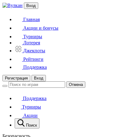
Вход
Главная
Акции и бонусы
Турниры
Лотерея
Джекпоты
Рейтинги
Поддержка
Регистрация
Вход
Отмена
Поддержка
Турниры
Акции
Поиск
Безопасность