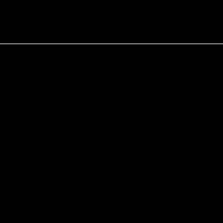
реальные деньги.