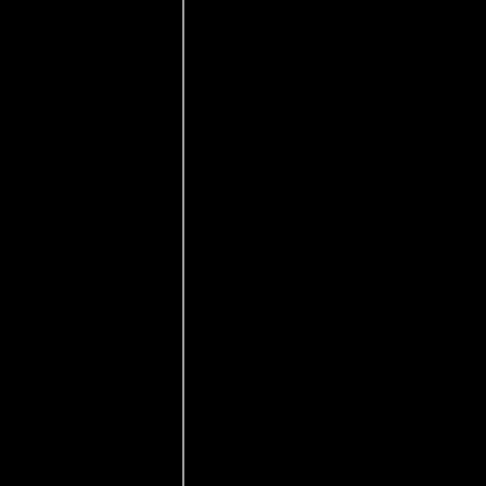
Warlords - Crystal of Power