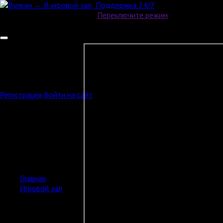
← В игровой зал
Поддержка 24/7
Вы играете в демо-режиме.
Переключите режим
и выигрывайте 
Регистрация
Вы играете
в демо режиме
Выигрывать реальные деньги
вы сможете после регистрации.
Регистрация
Войти на сайт
Или войти через:
Главная
Игровой зал
Warlords - Crystal of Power