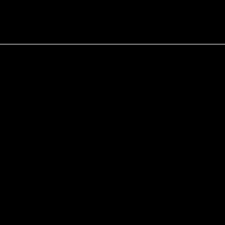
реальные деньги.