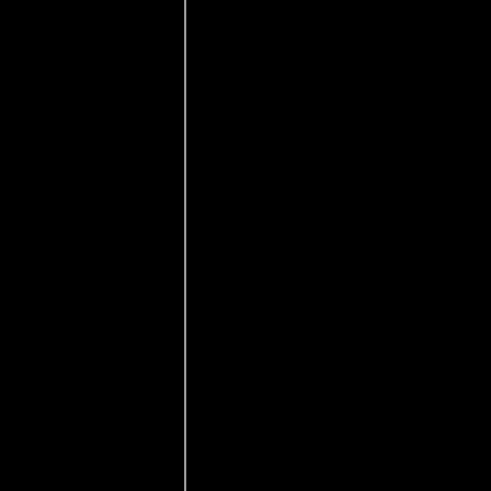
Sizzling Hot Quattro