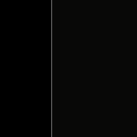
Neon Staxx