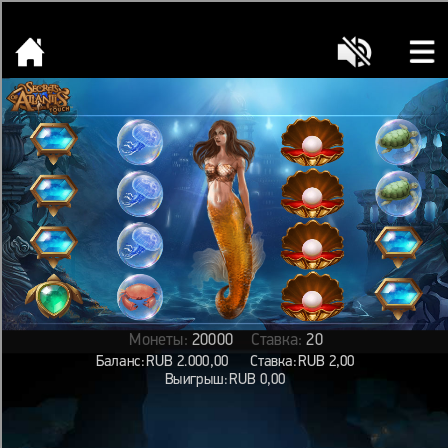
[object HTMLMetaElement]
пополнить счет