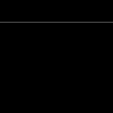
реальные деньги.