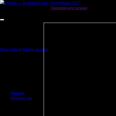
← В игровой зал
Поддержка 24/7
Вы играете в демо-режиме.
Переключите режим
и выигрывайте 
Регистрация
Вы играете
в демо режиме
Выигрывать реальные деньги
вы сможете после регистрации.
Регистрация
Войти на сайт
Или войти через:
Главная
Игровой зал
Gotcha!