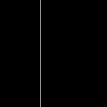
Wild Worlds