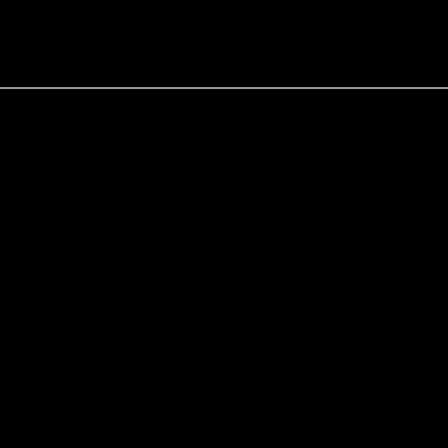
реальные деньги.